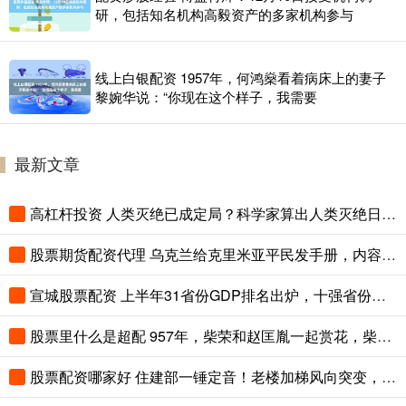
研，包括知名机构高毅资产的多家机构参与
线上白银配资 1957年，何鸿燊看着病床上的妻子
黎婉华说：“你现在这个样子，我需要
最新文章
高杠杆投资 人类灭绝已成定局？科学家算出人类灭绝日期，我们还能存在多久？
股票期货配资代理 乌克兰给克里米亚平民发手册，内容让人后背发凉！
宣城股票配资 上半年31省份GDP排名出炉，十强省份变了
股票里什么是超配 957年，柴荣和赵匡胤一起赏花，柴荣突然说：爱卿真是一副帝王之相啊
股票配资哪家好 住建部一锤定音！老楼加梯风向突变，万亿旧改市场或迎大洗牌