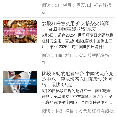
丨小夏 库洛洛 中国大学里最有钱、身价最
阅读：
51
栏目：
股票加杠杆在线操
高的人都集....
盘
炒股杠杆怎么用 众人拾柴火焰高
，“百威中国减碳联盟”成立
6月5日，适逢2025年世界环境日之际炒股
杠杆怎么用，百威中国在百威中国佛山工
厂，举办“2025百威中国世界环境日活
动”。本次活动以“绿链共生，大有所为”为
阅读：
188
栏目：
实盘股票配资操
主题....
作
比较正规的配资平台 中国物流商竞
逐中东：建成海湾六国互发快递网
络，最快3天达
6月23日比较正规的配资平台，南都记者
获悉，菜鸟建立了中东海湾六国之间互发
包裹的跨境物流网络，全面支持跨境和本
地电商物流配送，最快3天即可送达。这是
阅读：
143
栏目：
股票加杠杆在线操
继服务中国进....