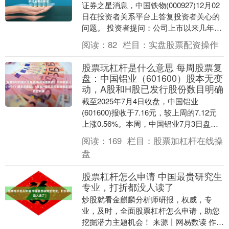
证券之星消息，中国铁物(000927)12月02
日在投资者关系平台上答复投资者关心的
问题。 投资者提问：公司上市以来几年一
路下跌，公司领导年薪有没有相应减少？
阅读：
82
栏目：
实盘股票配资操作
....
股票玩杠杆是什么意思 每周股票复
盘：中国铝业（601600）股本无变
动，A股和H股已发行股份数目明确
截至2025年7月4日收盘，中国铝业
(601600)报收于7.16元，较上周的7.12元
上涨0.56%。本周，中国铝业7月3日盘中
最高价报7.23元。7月1日盘....
阅读：
169
栏目：
股票加杠杆在线操
盘
股票杠杆怎么申请 中国最贵研究生
专业，打折都没人读了
炒股就看金麒麟分析师研报，权威，专
业，及时，全面股票杠杆怎么申请，助您
挖掘潜力主题机会！ 来源丨网易数读 作者