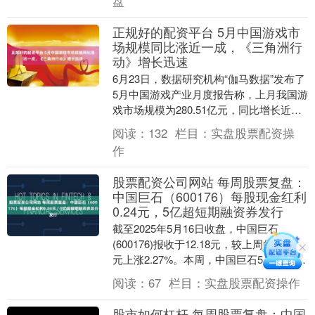
盘
正规好的配资平台 5月中国游戏市
场规模同比涨近一成，《三角洲行
动》增长迅速
6月23日，数据研究机构“伽马数据”发布了
5月中国游戏产业月度报告称，上月我国游
戏市场规模为280.51亿元，同比增长近一
成。据悉，5月份多款游戏迎来重大内容
阅读：
132
栏目：
实盘股票配资操
更....
作
股票配资公司网站 每周股票复盘：
中国巨石（600176）每股现金红利
0.24元，5亿超短期融资券发行
截至2025年5月16日收盘，中国巨石
(600176)报收于12.18元，较上周的11.91
元上涨2.27%。本周，中国巨石5月13日盘
中最高价报12.31元。....
阅读：
67
栏目：
实盘股票配资操作
股市如何杠杆 每周股票复盘：中国