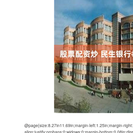
@page{size:8.27in11.69in;margin-left:1.25in;margin-right:
align:justify;orphans:0;widows:0;margin-bottom:0.08in;dir