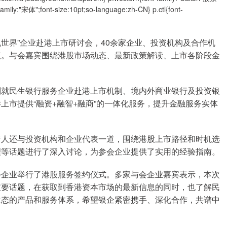
amily:"宋体";font-size:10pt;so-language:zh-CN} p.ctl{font-
帆世界”企业赴港上市研讨会，40余家企业、投资机构及合作机
议。与会嘉宾围绕港股市场动态、最新政策解读、上市各阶段金
别就民生银行服务企业赴港上市机制、境内外商业银行及投资银
上市提供“融资+融智+融商”的一体化服务，提升金融服务实体
责人还与投资机构和企业代表一道，围绕港股上市路径和时机选
理等话题进行了深入讨论，为参会企业提供了实用的经验指南。
会企业举行了港股服务签约仪式。多家与会企业嘉宾表示，本次
重要话题，在获取到香港资本市场的最新信息的同时，也了解民
生态的产品和服务体系，希望银企紧密携手、深化合作，共谱中