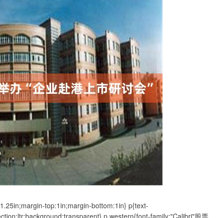
1.25in;margin-top:1in;margin-bottom:1in} p{text-
ection:ltr;background:transparent} p.western{font-family:"Calibri"股票