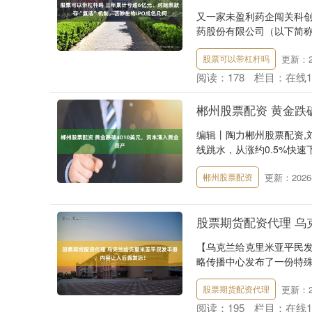
又一家未盈利药企闯关科
药股份有限公司（以下简称“
更新：20
股票可以带杠杆吗
阅读：
178
栏目：
在线
郴州股票配资 黄金跌
编辑丨陶力郴州股票配资,刘
线跳水，从涨约0.5%快速下跌
更新：2026-
郴州股票配资
股票期货配资代理 
【乌克兰给克里米亚平民发
略传播中心发布了一份特殊
更新：20
股票期货配资代理
阅读：
195
栏目：
在线