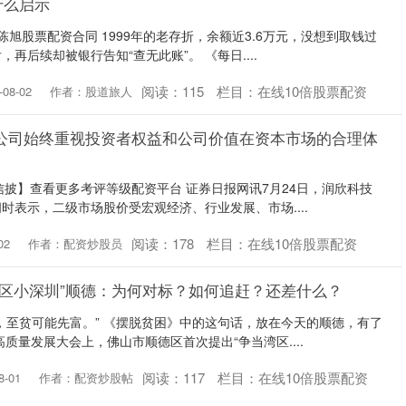
什么启示
陈旭股票配资合同 1999年的老存折，余额近3.6万元，没想到取钱过
再后续却被银行告知“查无此账”。 《每日....
阅读：
115
栏目：
在线10倍股票配资
08-02
作者：股道旅人
：公司始终重视投资者权益和公司价值在资本市场的合理体
【信披】查看更多考评等级配资平台 证券日报网讯7月24日，润欣科技
时表示，二级市场股价受宏观经济、行业发展、市场....
阅读：
178
栏目：
在线10倍股票配资
02
作者：配资炒股员
湾区小深圳”顺德：为何对标？如何追赶？还差什么？
，至贫可能先富。” 《摆脱贫困》中的这句话，放在今天的顺德，有了
质量发展大会上，佛山市顺德区首次提出“争当湾区....
阅读：
117
栏目：
在线10倍股票配资
-01
作者：配资炒股帖