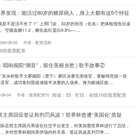
医学界发现：能活过80岁的糖尿病人，身上大都有这5个特征
，我是不是活不长了？” 上周门诊，32岁的张浩（化名）把体检报告往桌
腹血糖11.2，糖化血红蛋白9.8%—....
26-08-05
作者：配资流程
10倍股票配资
唱响揭阳“潮音”，留住美丽乡愁 | 歌手故事②
6广东乡村歌手大赛揭阳（普宁）赛区决赛完美收官，黄敏纯凭借一首
亚军，成功拿到晋级省级半决赛的入场券。身为榕城区政....
阅读：
53
栏目：
在线10倍股票配资
08-04
作者：股票配资刊
联主席回应签证和判罚风波！世界杯曾遭“美国化”质疑
，国际足联主席因凡蒂诺在社交平台发文，对美加墨世界杯进行了总结，
，并对世界杯期间美伊场内外关系、签证风波及判罚争....