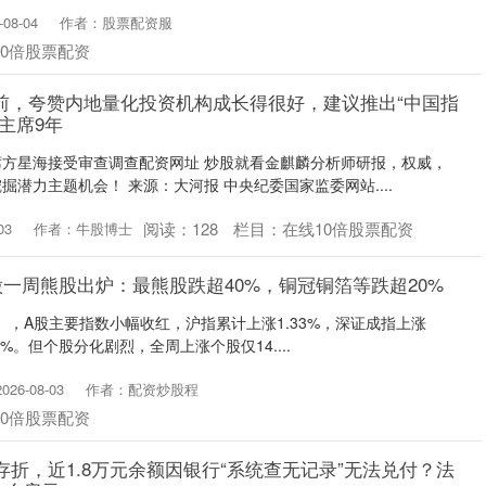
08-04
作者：股票配资服
10倍股票配资
前，夸赞内地量化投资机构成长得很好，建议推出“中国指
主席9年
方星海接受审查调查配资网址 炒股就看金麒麟分析师研报，权威，
潜力主题机会！ 来源：大河报 中央纪委国家监委网站....
阅读：
128
栏目：
在线10倍股票配资
03
作者：牛股博士
股一周熊股出炉：最熊股跌超40%，铜冠铜箔等跌超20%
日），A股主要指数小幅收红，沪指累计上涨1.33%，深证成指上涨
52%。但个股分化剧烈，全周上涨个股仅14....
26-08-03
作者：配资炒股程
10倍股票配资
存折，近1.8万元余额因银行“系统查无记录”无法兑付？法