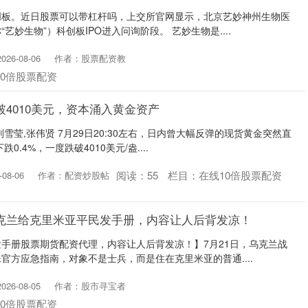
创板。近日股票可以带杠杆吗，上交所官网显示，北京艺妙神州生物医
艺妙生物”）科创板IPO进入问询阶段。 艺妙生物是....
26-08-06
作者：股票配资教
10倍股票配资
破4010美元，资本涌入黄金资产
雪莹,张伟贤 7月29日20:30左右，日内曾大幅反弹的现货黄金突然直
0.4%，一度跌破4010美元/盎....
阅读：
55
栏目：
在线10倍股票配资
08-06
作者：配资炒股帖
乌克兰给克里米亚平民发手册，内容让人后背发凉！
手册股票期货配资代理，内容让人后背发凉！】7月21日，乌克兰战
官方应急指南，对象不是士兵，而是住在克里米亚的普通....
26-08-05
作者：股市寻宝者
10倍股票配资