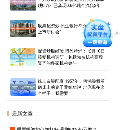
现0.7亿 已套现0.6亿现金流负3年
股票配资炒 民生银行举办“企业赴港
上市研讨会”
配资炒股经验 博盈特焊：12月10日
接受机构调研，包括知名机构高毅
资产的多家机构参与
线上白银配资 1957年，何鸿燊看着
病床上的妻子黎婉华说：“你现在这
个样子，我需要
最新文章
股票投资如何加杠杆 暴增53%仍不够？当华尔街创下纪录，欧洲大行的好业绩反而成了“不及格”