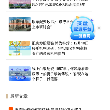
现0.7亿 已套现0.6亿现金流负3年
股票配资炒 民生银行举办“企业赴港
上市研讨会”
配资炒股经验 博盈特焊：12月10日
接受机构调研，包括知名机构高毅
资产的多家机构参与
线上白银配资 1957年，何鸿燊看着
病床上的妻子黎婉华说：“你现在这
个样子，我需要
最新文章
股票投资如何加杠杆 暴增53%仍不够？当华尔街创下纪录，欧洲大行的好业绩反而成了“不及格”