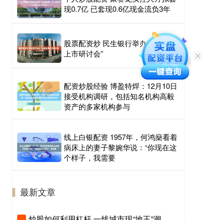
现0.7亿 已套现0.6亿现金流负3年
股票配资炒 民生银行举办“企业赴港
上市研讨会”
配资炒股经验 博盈特焊：12月10日
接受机构调研，包括知名机构高毅
资产的多家机构参与
线上白银配资 1957年，何鸿燊看着
病床上的妻子黎婉华说：“你现在这
个样子，我需要
最新文章
炒股如何利用杠杆 一线城市现“地王”潮，楼市稳定信号明显