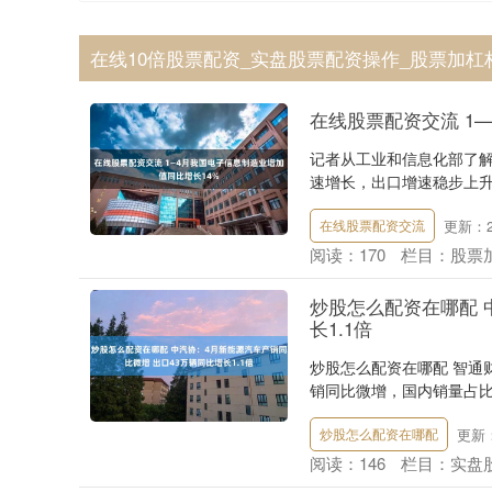
在线10倍股票配资_实盘股票配资操作_股票加杠
在线股票配资交流 1
记者从工业和信息化部了解
速增长，出口增速稳步上升。
更新：20
在线股票配资交流
阅读：
170
栏目：
股票
炒股怎么配资在哪配 
长1.1倍
炒股怎么配资在哪配 智通
销同比微增，国内销量占比
更新：2
炒股怎么配资在哪配
阅读：
146
栏目：
实盘