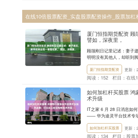
在线10倍股票配资_实盘股票配资操作_股票加杠
厦门恒指期货配资 
譬如，深夜里，
顾颉刚日记里记述：妻子逝
明明没有其他人，却听到脚
更新：20
厦门恒指期货配资
阅读：
152
栏目：
在线
如何加杠杆买股票 
术升级
IT之家 6 月 28 日消
—— 华为途灵平台技术专场上
更新：20
如何加杠杆买股票
阅读：
134
栏目：
股票