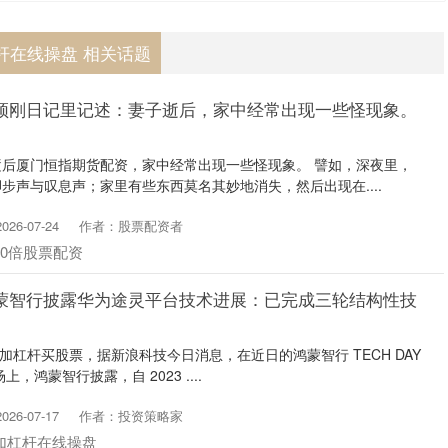
杆在线操盘 相关话题
顾颉刚日记里记述：妻子逝后，家中经常出现一些怪现象。
后厦门恒指期货配资，家中经常出现一些怪现象。 譬如，深夜里，
步声与叹息声；家里有些东西莫名其妙地消失，然后出现在....
26-07-24
作者：股票配资者
10倍股票配资
鸿蒙智行披露华为途灵平台技术进展：已完成三轮结构性技
息如何加杠杆买股票，据新浪科技今日消息，在近日的鸿蒙智行 TECH DAY
，鸿蒙智行披露，自 2023 ....
26-07-17
作者：投资策略家
加杠杆在线操盘