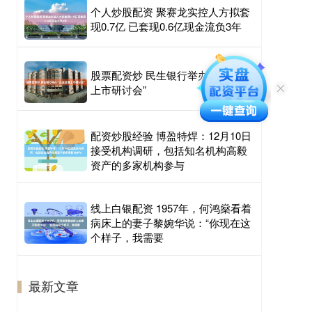
个人炒股配资 聚赛龙实控人方拟套
现0.7亿 已套现0.6亿现金流负3年
股票配资炒 民生银行举办“企业赴港
上市研讨会”
配资炒股经验 博盈特焊：12月10日
接受机构调研，包括知名机构高毅
资产的多家机构参与
线上白银配资 1957年，何鸿燊看着
病床上的妻子黎婉华说：“你现在这
个样子，我需要
最新文章