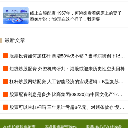
线上白银配资 1957年，何鸿燊看着病床上的妻子
黎婉华说：“你现在这个样子，我需要
最新文章
股票投资如何加杠杆 暴增53%仍不够？当华尔街创下纪录，欧洲大行的好业绩反而成了“不及格”
短线炒股配资 外资机构研判：港股或迎来历史性空头回补
杠杆炒股网站配资 人工智能经济的宏观逻辑：K型复苏还是历史的拐点？
股票配资利息是多少 比高集团(08220)与中国文化产业集团订立一份合营股东协议
股票可以带杠杆吗 三年累计亏超6亿元、对赌条款存“复活”机制，艺妙生物IPO成色几何
在线10倍股票配资
实盘股票配资操作
股票加杠杆在线操盘