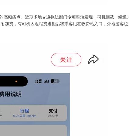
的高频痛点。近期多地交通执法部门专项整治发现，司机拒载、绕道、
0元附加费，有司机因返程费遭拒后将乘客甩在收费站入口，外地游客也