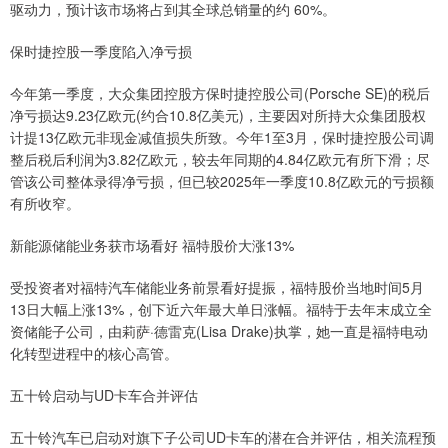
驱动力，预计该市场将占到其全球总销量的约 60%。
保时捷控股一季度陷入净亏损
今年第一季度，大众集团控股方保时捷控股公司(Porsche SE)的税后
净亏损达9.23亿欧元(约合10.8亿美元)，主要因对所持大众集团股权
计提13亿欧元非现金减值损失所致。今年1至3月，保时捷控股公司调
整后税后利润为3.82亿欧元，较去年同期的4.84亿欧元有所下滑；尽
管该公司整体录得净亏损，但已较2025年一季度10.8亿欧元的亏损额
有所收窄。
新能源储能业务获市场看好 福特股价大涨13%
受投资者对福特汽车储能业务前景看好提振，福特股价当地时间5月
13日大幅上涨13%，创下近六年最大单日涨幅。福特于去年末成立全
资储能子公司，由莉萨·德雷克(Lisa Drake)执掌，她一直是福特电动
化转型进程中的核心高管。
五十铃启动与UD卡车合并评估
五十铃汽车已启动对旗下子公司UD卡车的潜在合并评估，相关流程预