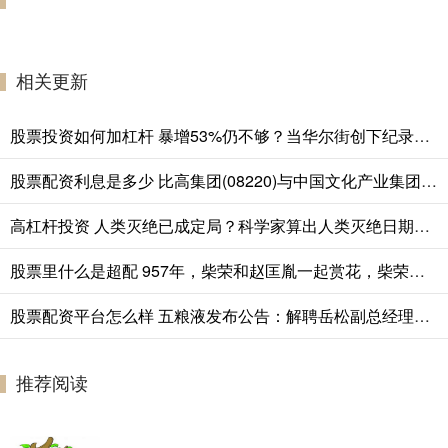
相关更新
股票投资如何加杠杆 暴增53%仍不够？当华尔街创下纪录，欧洲大行的好业绩反而成了“不及格”
股票配资利息是多少 比高集团(08220)与中国文化产业集团订立一份合营股东协议
高杠杆投资 人类灭绝已成定局？科学家算出人类灭绝日期，我们还能存在多久？
股票里什么是超配 957年，柴荣和赵匡胤一起赏花，柴荣突然说：爱卿真是一副帝王之相啊
股票配资平台怎么样 五粮液发布公告：解聘岳松副总经理职务
推荐阅读