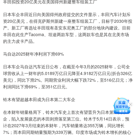
丰田拟投资20亿美元在美国得州新建整车组装工厂
日本车企丰田近日向美国得州政府提交的文件显示，丰田汽车计划斥
资20亿美元，在得克萨斯州新建一座整车组装工厂，目标于2030年投
产。新工厂将选址丰田现有圣安东尼奥工厂的部分地块内建设。目前
丰田在此生产Tacoma、坦途两款车型，这两款车也是其在北美市场
的主力皮卡产品。
马自达2025财年净利润下滑69%
日本车企马自达汽车近日公布，在截至今年3月的2025财年，公司全
球营收从上一财年的5.0189万亿日元降至4.9182万亿日元(折合326亿
美元)，同比下滑2%。同期营业利润大幅下跌72%，至516亿日元；净
利润同比下滑69%，至351亿日元。
铃木有望超越本田成为日本第二大车企
在本财年销量格局下，铃木汽车史上首次有望晋升为日本第二大车
企，陷入发展疲态的本田则滑落至第三位。铃木于5月14日表示，预
计在2027年3月结束的本财年，汽车销量将达355万辆，同比增长
7%；而本田同期销量预期为339万辆。印度市场成为铃木增长的核心