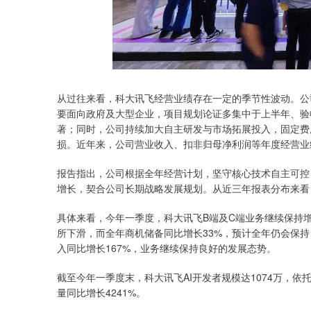
从过往来看，科大讯飞经营业绩存在一定的季节性波动。公
要面向政府及大型企业，项目规划论证多集中于上半年、验
著；同时，公司持续加大自主研发与市场拓展投入，固定费
损。近年来，公司营业收入、扣非归母净利润等年度经营业
报告指出，公司根据全年经营计划，坚守核心技术自主可控
增长，契合公司长期战略发展规划。从近三年报表分布来看
具体来看，今年一季度，科大讯飞B端及C端业务继续保持增
所下滑，而全年商机储备同比增长33%，预计全年仍会保持
入同比增长167%，业务继续保持良好的发展态势。
截至今年一季度末，科大讯飞AI开发者规模达1074万，依托
量同比增长4241%。