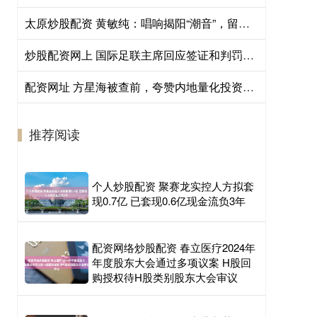
太原炒股配资 黄敏纯：唱响揭阳“潮音”，留住美丽乡愁 | 歌手故事②
炒股配资网上 国际足联主席回应签证和判罚风波！世界杯曾遭“美国化”质疑
配资网址 方星海被查前，夸赞内地量化投资机构成长得很好，建议推出“中国指数” 曾任中国证监会副主席9年
推荐阅读
个人炒股配资 聚赛龙实控人方拟套
现0.7亿 已套现0.6亿现金流负3年
配资网络炒股配资 春立医疗2024年
年度股东大会通过多项议案 H股回
购授权待H股类别股东大会审议