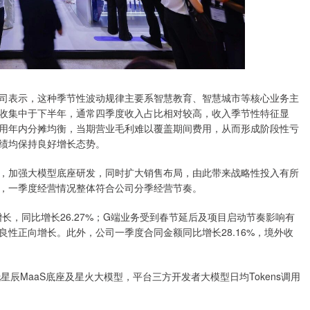
司表示，这种季节性波动规律主要系智慧教育、智慧城市等核心业务主
收集中于下半年，通常四季度收入占比相对较高，收入季节性特征显
用年内分摊均衡，当期营业毛利难以覆盖期间费用，从而形成阶段性亏
绩均保持良好增长态势。
，加强大模型底座研发，同时扩大销售布局，由此带来战略性投入有所
，一季度经营情况整体符合公司分季经营节奏。
长，同比增长26.27%；G端业务受到春节延后及项目启动节奏影响有
良性正向增长。此外，公司一季度合同金额同比增长28.16%，境外收
星辰MaaS底座及星火大模型，平台三方开发者大模型日均Tokens调用