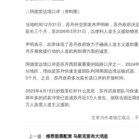
△阿德雷边境口岸（资料图）
当地时间12月31日，苏丹外交部发布声明称，苏丹政府决定
延长三个月，至2026年3月31日，以便利人道主义援助物
声明表示，此举体现了苏丹政府致力于确保人道主义援助覆
丹开展救援行动的人道机构协调方面的诚意。
阿德雷边境口岸是苏丹西部最重要的陆路口岸之一。2024
尔地区，理由是苏丹快速支援部队利用两国边境运输武器。
3个月。之后，苏丹政府多次延长该口岸的开放时间。
2023年4月15日炒股里杠杆什么意思，苏丹武装部队与
两年多的武装冲突已造成苏丹近3万人丧生。据联合国近期发布
万人急需人道主义援助。
文章为作者独立观点，不
上一篇：
推荐股票配资 马斯克宣布大消息