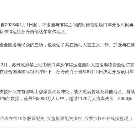
自2026年1月1日起，将该国与乍得之间的阿德雷边境口岸开放时间再
资从乍得运往苏丹西部达尔富尔地区。
盖全国各地民众的立场，也表达了其在推动人道主义工作、加强与在苏
年2月，苏丹政府禁止经由该口岸从乍得运送国际人道援助物资至达尔富
在联合国和国际组织呼吁下，苏丹政府于当年8月15日决定开放该口岸
快速支援部队在首都喀土穆爆发武装冲突，战火随后蔓延至其他地区。持续
的数据，苏丹约5000万人口中，超过1170万人流离失所，3000多
代表在线10倍股票配资_实盘股票配资操作_股票加杠杆在线操盘观点