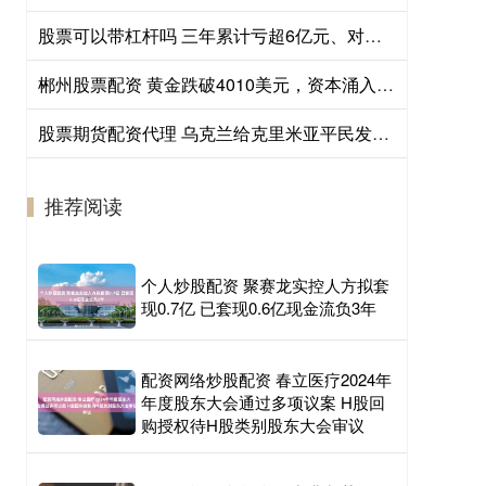
股票可以带杠杆吗 三年累计亏超6亿元、对赌条款存“复活”机制，艺妙生物IPO成色几何
郴州股票配资 黄金跌破4010美元，资本涌入黄金资产
股票期货配资代理 乌克兰给克里米亚平民发手册，内容让人后背发凉！
推荐阅读
个人炒股配资 聚赛龙实控人方拟套
现0.7亿 已套现0.6亿现金流负3年
配资网络炒股配资 春立医疗2024年
年度股东大会通过多项议案 H股回
购授权待H股类别股东大会审议