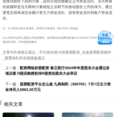
是推动股价下跌的力量，这部分成交额被定义为资金流出。当天两者
的差额即是当天两种力量相抵之后剩下的推动股价上升的净力。通过
逐笔交易单成交金额计算主力资金流向、游资资金流向和散户资金流
向。
注：主力资金为特大单成交，游资为大单成交，散户为中小单成交
以上内容为证券之星据公开信息整理，由AI算法生成(网信算备310104345710301240019号)炒
股有杠杆吗，不构成投资建议。
文章为作者独立观点，不代表在线10倍股票配资_实盘股票配资操作
_股票加杠杆在线操盘观点
上一篇：
配资网络炒股配资 春立医疗2024年年度股东大会通过多
项议案 H股回购授权待H股类别股东大会审议
下一篇：
股票配资平台怎么做 九典制药（300705）7月1日主力资
金净买入5963.20万元
相关文章