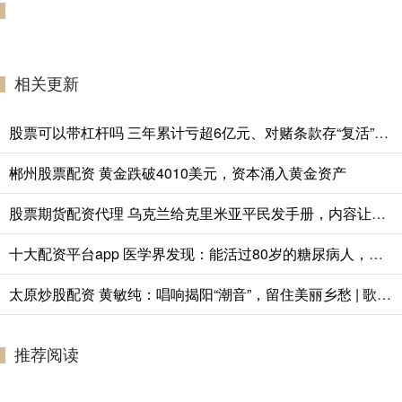
相关更新
股票可以带杠杆吗 三年累计亏超6亿元、对赌条款存“复活”机制，艺妙生物IPO成色几何
郴州股票配资 黄金跌破4010美元，资本涌入黄金资产
股票期货配资代理 乌克兰给克里米亚平民发手册，内容让人后背发凉！
十大配资平台app 医学界发现：能活过80岁的糖尿病人，身上大都有这5个特征
太原炒股配资 黄敏纯：唱响揭阳“潮音”，留住美丽乡愁 | 歌手故事②
推荐阅读