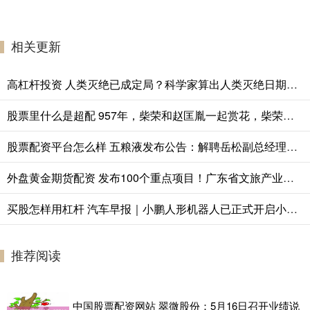
相关更新
高杠杆投资 人类灭绝已成定局？科学家算出人类灭绝日期，我们还能存在多久？
股票里什么是超配 957年，柴荣和赵匡胤一起赏花，柴荣突然说：爱卿真是一副帝王之相啊
股票配资平台怎么样 五粮液发布公告：解聘岳松副总经理职务
外盘黄金期货配资 发布100个重点项目！广东省文旅产业招商推介活动在沪举行
买股怎样用杠杆 汽车早报｜小鹏人形机器人已正式开启小批量试生产 大众汽车二季度营业利润低于预期
推荐阅读
中国股票配资网站 翠微股份：5月16日召开业绩说