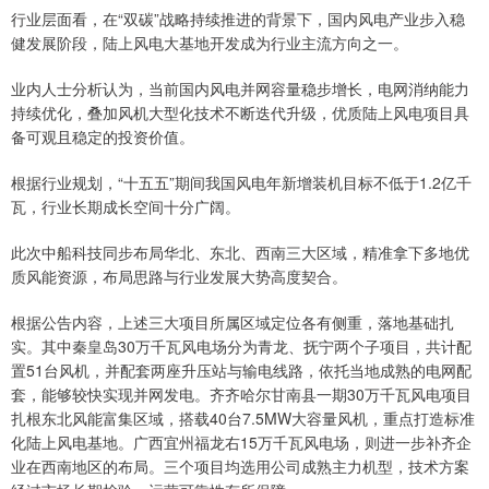
行业层面看，在“双碳”战略持续推进的背景下，国内风电产业步入稳
健发展阶段，陆上风电大基地开发成为行业主流方向之一。
业内人士分析认为，当前国内风电并网容量稳步增长，电网消纳能力
持续优化，叠加风机大型化技术不断迭代升级，优质陆上风电项目具
备可观且稳定的投资价值。
根据行业规划，“十五五”期间我国风电年新增装机目标不低于1.2亿千
瓦，行业长期成长空间十分广阔。
此次中船科技同步布局华北、东北、西南三大区域，精准拿下多地优
质风能资源，布局思路与行业发展大势高度契合。
根据公告内容，上述三大项目所属区域定位各有侧重，落地基础扎
实。其中秦皇岛30万千瓦风电场分为青龙、抚宁两个子项目，共计配
置51台风机，并配套两座升压站与输电线路，依托当地成熟的电网配
套，能够较快实现并网发电。齐齐哈尔甘南县一期30万千瓦风电项目
扎根东北风能富集区域，搭载40台7.5MW大容量风机，重点打造标准
化陆上风电基地。广西宜州福龙右15万千瓦风电场，则进一步补齐企
业在西南地区的布局。三个项目均选用公司成熟主力机型，技术方案