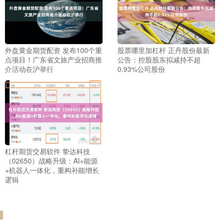
外盘黄金期货配资 发布100个重
股票哪里加杠杆 正丹股份最新
点项目！广东省文旅产业招商推
公告：控股股东拟减持不超
介活动在沪举行
0.93%公司股份
杠杆期货交易软件 挚达科技
（02650）战略升级：AI+能源
+机器人一体化，重构补能增长
逻辑