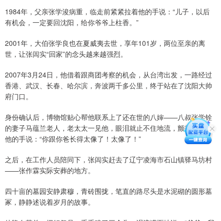
1984年，父亲张学浚病重，临走前紧紧拉着他的手说：“儿子，以后
有机会，一定要回沈阳，给你爷爷上柱香。”
2001年，大伯张学良也在夏威夷去世，享年101岁，两位至亲的离
世，让张闾实“回家”的念头越来越强烈。
2007年3月24日，他借着跟商团考察的机会，从台湾出发，一路经过
香港、武汉、长春、哈尔滨，奔波两千多公里，终于站在了沈阳大帅
府门口。
身份确认后，博物馆贴心帮他联系上了还在世的八婶——八叔张学铨
的妻子马蕴兰老人，老太太一见他，眼泪就止不住地流，颤抖着拉住
他的手说：“你跟你爸长得太像了！太像了！”
之后，在工作人员陪同下，张闾实赶去了辽宁凌海市石山镇驿马坊村
——张作霖实际安葬的地方。
四十亩的墓园安静肃穆，青砖围拢，笔直的路尽头是水泥砌的圆形墓
冢，静静述说着岁月的故事。