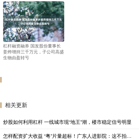
杠杆融资融券 国发股份董事长
姜烨增持三千万元，子公司高盛
生物由盈转亏
相关更新
炒股如何利用杠杆 一线城市现“地王”潮，楼市稳定信号明显
怎样配资扩大收益 “粤”片量超标！广东人进影院：这不拍的我家楼下？ | 好看·南方号