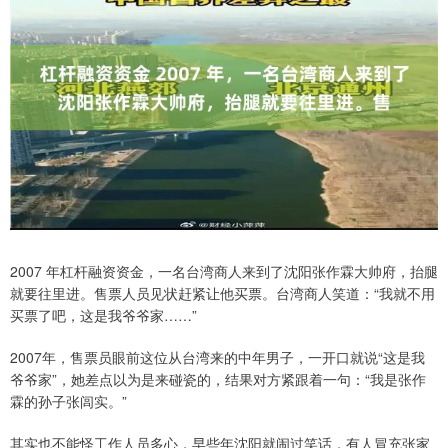
2007 年杠杆融资资金，一名台湾商人来到了沈阳张作霖大帅府，抬腿
就要往里进。售票人员见状赶紧让他买票。台湾商人笑道：“我就不用
买票了吧，这是我爷爷家……”
2007年，售票员眼前这位从台湾来的中年男子，一开口就说“这是我
爷爷家”，她差点以为是来碰瓷的，结果对方紧跟着一句：“我是张作
霖的孙子张闾实。”
其实也不能怪工作人员多心，早些年沈阳就闹过笑话，有人冒充张家