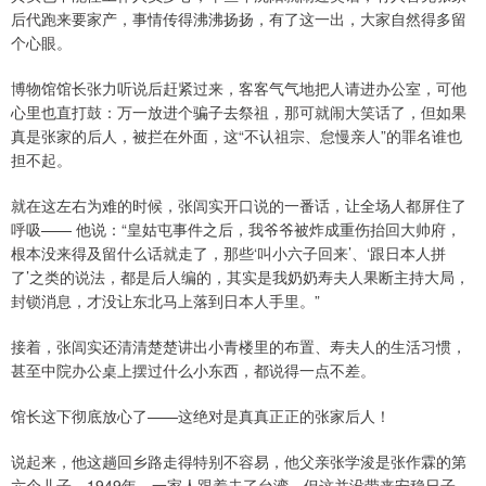
后代跑来要家产，事情传得沸沸扬扬，有了这一出，大家自然得多留
个心眼。
博物馆馆长张力听说后赶紧过来，客客气气地把人请进办公室，可他
心里也直打鼓：万一放进个骗子去祭祖，那可就闹大笑话了，但如果
真是张家的后人，被拦在外面，这“不认祖宗、怠慢亲人”的罪名谁也
担不起。
就在这左右为难的时候，张闾实开口说的一番话，让全场人都屏住了
呼吸—— 他说：“皇姑屯事件之后，我爷爷被炸成重伤抬回大帅府，
根本没来得及留什么话就走了，那些‘叫小六子回来’、‘跟日本人拼
了’之类的说法，都是后人编的，其实是我奶奶寿夫人果断主持大局，
封锁消息，才没让东北马上落到日本人手里。”
接着，张闾实还清清楚楚讲出小青楼里的布置、寿夫人的生活习惯，
甚至中院办公桌上摆过什么小东西，都说得一点不差。
馆长这下彻底放心了——这绝对是真真正正的张家后人！
说起来，他这趟回乡路走得特别不容易，他父亲张学浚是张作霖的第
六个儿子，1949年，一家人跟着去了台湾，但这并没带来安稳日子，