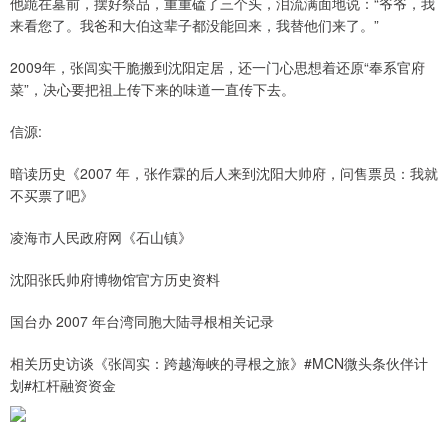
他跪在墓前，摆好祭品，重重磕了三个头，泪流满面地说：“爷爷，我
来看您了。我爸和大伯这辈子都没能回来，我替他们来了。”
2009年，张闾实干脆搬到沈阳定居，还一门心思想着还原“奉系官府
菜”，决心要把祖上传下来的味道一直传下去。
信源:
暗读历史《2007 年，张作霖的后人来到沈阳大帅府，问售票员：我就
不买票了吧》
凌海市人民政府网《石山镇》
沈阳张氏帅府博物馆官方历史资料
国台办 2007 年台湾同胞大陆寻根相关记录
相关历史访谈《张闾实：跨越海峡的寻根之旅》#MCN微头条伙伴计
划#杠杆融资资金