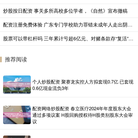
炒股按日配资 事关多所高校多位学者，《自然》宣布撤稿
配资注册免费体验 广东专门学校助力罪错未成年人走出阴霾、启航新生，拉回“走在悬崖边的孩子”
股票可以带杠杆吗 三年累计亏超6亿元、对赌条款存“复活”机制，艺妙生物IPO成色几何
推荐阅读
个人炒股配资 聚赛龙实控人方拟套现0.7亿 已套现
0.6亿现金流负3年
配资网络炒股配资 春立医疗2024年年度股东大会
通过多项议案 H股回购授权待H股类别股东大会审
议