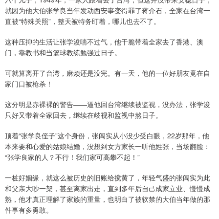
就因为他大伯张学良当年发动西安事变得罪了蒋介石，全家在台湾一
直被“特殊关照”，整天被特务盯着，哪儿也去不了。
这种压抑的生活让张学浚喘不过气，他干脆带着全家去了香港、澳
门，靠教书和当篮球教练勉强过日子。
可就算离开了台湾，麻烦还是没完。有一天，他的一位好朋友竟在自
家门口被枪杀！
这分明是赤裸裸的警告——逼他回台湾继续被监视，没办法，张学浚
只好又带着全家回去，继续在歧视和监视中熬日子。
顶着“张学良侄子”这个身份，张闾实从小没少受白眼，22岁那年，他
本来要和心爱的姑娘结婚，没想到女方家长一听他姓张，当场翻脸：
“张学良家的人？不行！我们家可高攀不起！”
一桩好姻缘，就这么被历史的旧账给搅黄了，年轻气盛的张闾实为此
和父亲大吵一架，甚至离家出走，直到多年后自己成家立业、慢慢成
熟，他才真正理解了家族的重量，也明白了被软禁的大伯当年做的那
件事有多勇敢。