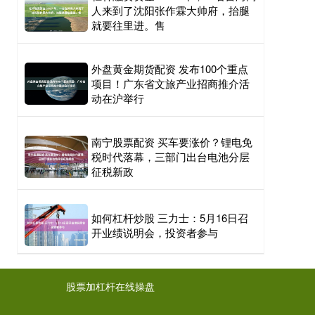
人来到了沈阳张作霖大帅府，抬腿
就要往里进。售
外盘黄金期货配资 发布100个重点
项目！广东省文旅产业招商推介活
动在沪举行
南宁股票配资 买车要涨价？锂电免
税时代落幕，三部门出台电池分层
征税新政
如何杠杆炒股 三力士：5月16日召
开业绩说明会，投资者参与
股票加杠杆在线操盘