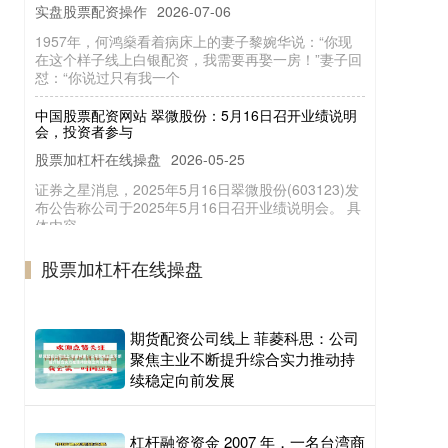
1957年，何鸿燊看着病床上的妻子黎婉华说：“你现
在这个样子线上白银配资，我需要再娶一房！”妻子回
怼：“你说过只有我一个
中国股票配资网站 翠微股份：5月16日召开业绩说明
会，投资者参与
股票加杠杆在线操盘
2026-05-25
证券之星消息，2025年5月16日翠微股份(603123)发
布公告称公司于2025年5月16日召开业绩说明会。 具
体内容
个人炒股配资 聚赛龙实控人方拟套现0.7亿 已套现0.6
亿现金流负3年
股票加杠杆在线操盘
在线10倍股票配资
2026-06-21
聚赛龙(301131.SZ)昨日晚间披露《关于公司控股股
东、实际控制人及其一致行动人股份减持计划的预披
期货配资公司线上 菲菱科思：公司
露公告》。 根据公
聚焦主业不断提升综合实力推动持
续稳定向前发展
杠杆融资资金 2007 年，一名台湾商