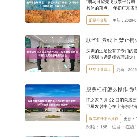
“弱鸟可望先飞股票平台期
具体的落点。 年初广东省高
更新：2026-08
股票平台期
联华证券线上 禁止携
深圳的远足径有了专门的管
《深圳市远足径管理规定》（
更新：2026-
联华证券线上
股票杠杆怎么操作 微
IT之家 7 月 22 日消息股
卫星发射中心在上海东部海域
更新：20
股票杠杆怎么操作
阅读：
156
栏目：
在线