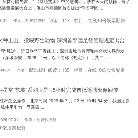
，至贫可能先富。” 《摆脱贫困》中的这句话，放在今天的顺德，有了
质量发展大会上，佛山市顺德区首次提出“争当湾区....
阅读：
117
栏目：
在线10倍股票配资
-01
作者：配资炒股帖
火种上山、投喂野生动物 深圳首部远足径管理规定出台
理“规矩”。近日联华证券线上，深圳市城市管理和综合执法局印发
深城管规〔2026〕1号，以下简称《规定》），共二....
阅读：
135
栏目：
在线10倍股票配资
08-01
作者：配资规则
纳星空“东坡”系列卫星1.5小时完成首批遥感影像回传
票杠杆怎么操作，北京时间 2026 年 7 月 22 日 10 时 54 分，我国太原
使用引力一号遥四....
26-07-31
作者：配资炒股苑
10倍股票配资