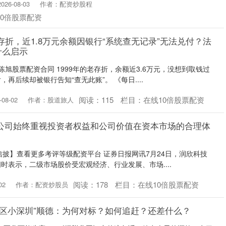
26-08-03
作者：配资炒股程
10倍股票配资
存折，近1.8万元余额因银行“系统查无记录”无法兑付？法
什么启示
陈旭股票配资合同 1999年的老存折，余额近3.6万元，没想到取钱过
再后续却被银行告知“查无此账”。 《每日....
阅读：
115
栏目：
在线10倍股票配资
08-02
作者：股道旅人
：公司始终重视投资者权益和公司价值在资本市场的合理体
【信披】查看更多考评等级配资平台 证券日报网讯7月24日，润欣科技
时表示，二级市场股价受宏观经济、行业发展、市场....
阅读：
178
栏目：
在线10倍股票配资
02
作者：配资炒股员
湾区小深圳”顺德：为何对标？如何追赶？还差什么？