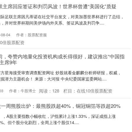
联主席回应签证和判罚风波！世界杯曾遭“美国化”质疑
，国际足联主席因凡蒂诺在社交平台发文，对美加墨世界杯进行了总结，
，并对世界杯期间美伊场内外关系、签证风波及判罚争....
08-04
作者：股票配资服
10倍股票配资
前，夸赞内地量化投资机构成长得很好，建议推出“中国指
主席9年
方星海接受审查调查配资网址 炒股就看金麒麟分析师研报，权威，
潜力主题机会！ 来源：大河报 中央纪委国家监委网站....
阅读：
128
栏目：
在线10倍股票配资
03
作者：牛股博士
股一周熊股出炉：最熊股跌超40%，铜冠铜箔等跌超20%
日），A股主要指数小幅收红，沪指累计上涨1.33%，深证成指上涨
52%。但个股分化剧烈，全周上涨个股仅14....