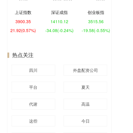
上证指数
深证成指
创业板指
3900.35
14110.12
3515.56
21.92
(0.57%)
-34.08
(-0.24%)
-19.58
(-0.55%)
热点关注
四川
外盘配资公司
平台
夏天
代谢
高温
这些
今日