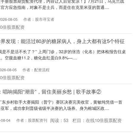
手册股票期货配资代理，内容让人后背发凉！】7月21日，乌克兰战
官方应急指南，对象不是士兵，而是住在克里米亚的普通....
26-08-05
作者：股市寻宝者
10倍股票配资
医学界发现：能活过80岁的糖尿病人，身上大都有这5个特征
，我是不是活不长了？” 上周门诊，32岁的张浩（化名）把体检报告往桌
腹血糖11.2，糖化血红蛋白9.8%—....
26-08-05
作者：配资流程
10倍股票配资
唱响揭阳“潮音”，留住美丽乡愁 | 歌手故事②
6广东乡村歌手大赛揭阳（普宁）赛区决赛完美收官，黄敏纯凭借一首
亚军，成功拿到晋级省级半决赛的入场券。身为榕城区政....
阅读：
53
栏目：
在线10倍股票配资
08-04
作者：股票配资刊