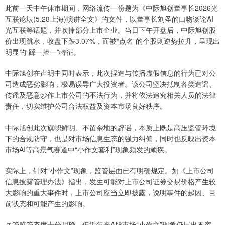
此前一天中午休市期间，网络流传一份题为《中际旭创董事长2026光
互联论坛(5.28上海)演讲全文》的文件，以董事长刘圣的口吻谈论AI
光互联等话题，并吹捧部分上市企业。当日下午开盘后，中际旭创股
价出现跳水，收盘下跌3.07%，而被“点名”的个股则逆势拉升，呈现出
明显的“踩一捧一”特征。
中际旭创在声明中同时表示，此次捏造与传播虚假信息的行为已对公
司造成恶劣影响，极易误导广大投资者。该公司坚决抵制各类造谣、
传谣及恶意炒作上市公司的不法行为，并将依法追究相关人员的法律
责任，切实维护公司合法权益及资本市场良好秩序。
中际旭创此次旗帜鲜明、不留余地的辟谣，本质上既是高压监管环境
下的合规防守，也是对市场信息生态的强力纠偏，同时也反映出资本
市场AI等高景气赛道中“小作文套利”现象频发的顽疾。
实际上，针对“小作文”现象，监管层面已有明确规定。如《上市公司
信息披露管理办法》指出，发生可能对上市公司证券交易价格产生较
大影响的重大事件时，上市公司应当立即披露，说明事件的起因、目
前状态和可能产生的影响。
尽管监管态度十分明确，但近年来A股市场“小作文”现象仍层出不穷，