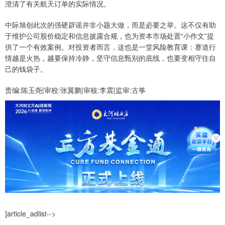
澄清了有关航天订单的实际情况。
中际旭创此次的强硬辟谣并非小题大做，而是必要之举。这不仅有助
于维护公司股价稳定和信息披露合规，也为资本市场处置“小作文”提
供了一个有效案例。对投资者而言，这也是一堂风险教育课：赛道行
情越是火热，越要保持冷静，坚守信息甄别的底线，也要变相守住自
己的钱袋子。
责编:陈玉尧|审校:张翼鹏|审核:李震|监审:古筝
]article_adlist-->