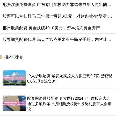
配资注册免费体验 广东专门学校助力罪错未成年人走出阴霾、启航新生，拉回“走在悬崖边的孩子”
股票可以带杠杆吗 三年累计亏超6亿元、对赌条款存“复活”机制，艺妙生物IPO成色几何
郴州股票配资 黄金跌破4010美元，资本涌入黄金资产
股票期货配资代理 乌克兰给克里米亚平民发手册，内容让人后背发凉！
推荐阅读
个人炒股配资 聚赛龙实控人方拟套现0.7亿 已套现
0.6亿现金流负3年
配资网络炒股配资 春立医疗2024年年度股东大会
通过多项议案 H股回购授权待H股类别股东大会审
议