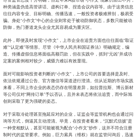
种类涵盖伪造高管讲话、虚构订单、捏造会议内容等。由于这类信息
往往内容专业、目标明确、传播迅速，一般投资者极难辨别，极易受
骗。身处“小作文”中心的企业则常处于被动防御状态，多数只能被动
防御，热门赛道龙头企业尤其容易成为重灾区。
此外，即便及时发现“小作文”，上市企业在追责方面也往往面临“取证
难”“认定难”等情形。尽管《中华人民共和国证券法》明确规定，编
造、传播虚假信息将面临高额罚款，但在实践中，抓到“元凶”并成功
定案的案例相对较少，威慑力难以有效显现。
面对可能影响投资者判断的“小作文”，上市公司的首要选择是及时、
依法依规通过公告、官方微信等渠道进行澄清。但从近期的市场实践
来看，不同上市企业的表态仍存在明显差异，如拉普拉斯、博云新材
等公司仅对“网传订单”予以否认，且并未表态将依法追责，而中际旭
创则采取了更为强硬的姿态。
对于采取冷处理甚至拖延应对的企业，证监会等监管机构也会通过问
询等方式，倒逼其主动澄清。毕竟，在投资者看来，“沉默式信披”是
一种变相默认，甚至可能被视为配合“小作文”炒作，这并不符合注册
制时代的监管要求。例如，巨力索具（维权）就在监管问询后，迅速