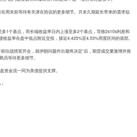
资者在周末前等待有关潜在协议的更多细节。月末久期延长带来的需求似
1个基点，而长端收益率日内上涨至多2个基点，导致2s10s利差和
国债收益率在盘中低点附近交投，接近4.425%至4.53%周度区间的底部。
前往战情室开会，就伊朗问题作出最终决定”后，期货成交量激增并推
易员等待更多细节。
尾盘资金流一同为美债提供支撑。
%；