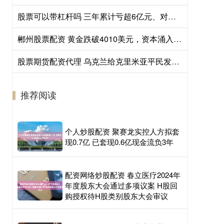
股票可以带杠杆吗 三年累计亏超6亿元、对赌条款存“复活”机制，艺妙生物IPO成色几何
郴州股票配资 黄金跌破4010美元，资本涌入黄金资产
股票期货配资代理 乌克兰给克里米亚平民发手册，内容让人后背发凉！
推荐阅读
个人炒股配资 聚赛龙实控人方拟套
现0.7亿 已套现0.6亿现金流负3年
配资网络炒股配资 春立医疗2024年
年度股东大会通过多项议案 H股回
购授权待H股类别股东大会审议