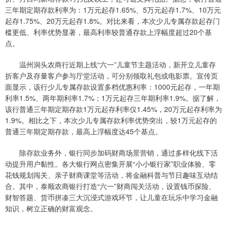
三年期定期存款利率为：1万元起存1.65%、5万元起存1.7%、10万元
起存1.75%、20万元起存1.8%。对比来看，本次少儿专属存款起存门
槛更低、利率优势显著，最高利率较普通存款上浮幅度超过20个基
点。
温州洞头农商行近期上线“六一”儿童节主题活动，新开立儿童存
折客户及存量客户参与厅堂活动，可分别领取礼包或电影票。宣传页
面显示，该行少儿专属存款设置多档优惠利率：1000元起存，一年期
利率1.5%、两年期利率1.7%；1万元起存三年期利率1.9%。据了解，
该行普通三年期定期存款1万元起存利率仅1.45%，20万元起存利率为
1.9%。相比之下，本次少儿专属存款利率优势突出，较1万元起存的
普通三年期定期存款，最高上浮幅度达45个基点。
除存款业务外，银行同步加码财商场景营销，通过多样化线下活
动提升用户黏性。各大银行网点密集开展“小小银行家”职业体验、零
花钱规划闯关、亲子财商课堂等活动，将金融科普与节日趣味互动结
合。其中，泰顺农商银行打造“六一”财商闯关活动，设置钱币探险、
财智答题、货币拼凑三大沉浸式游戏环节，让儿童在玩乐中学习金融
知识，树立正确的财富观念。