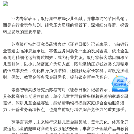
业内专家表示，银行集中布局少儿金融，并非单纯的节日营销，
而是在行业竞争加剧、经营压力显现的背景下，深耕细分客群、探索
转型发展的重要举措。
苏商银行特约研究员薛洪言对《证券日报》记者表示，当前银行
业普遍面临净息差承压、零售业务同质化严重的发展困境，依托全生
命周期精细化运营提质增效，成为行业共识。银行将获客端口前移至
儿童群体，以少儿储蓄账户为切入点，既能吸纳压岁钱这类长期稳定
的低成本资金，优化自身负债结构，还能触达家长客群，深度挖掘理
财、保险、教育金等多元金融需求，提前锁定新生代客户。
素喜智研高级研究员苏筱芮对《证券日报》记者表示，儿童客群
具备极高的长期运营价值，单个儿童客群背后串联着完整的家庭金融
需求。深耕儿童金融赛道，能够帮助银行挖掘家庭综合金融服务潜
力，开辟业务新增长点，也是当前银行增强综合竞争力的重要抓手。
薛洪言表示，未来银行深耕儿童金融领域，需常态化、体系化开
展适配儿童的趣味财商教育炒股配资安全，丰富亲子金融产品与教育