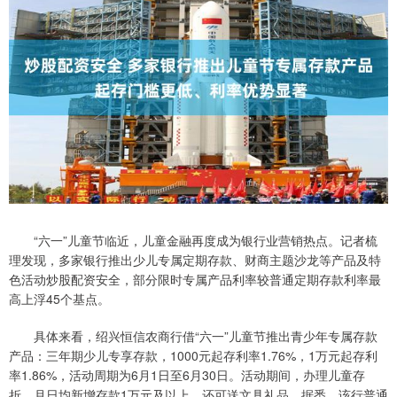
“六一”儿童节临近，儿童金融再度成为银行业营销热点。记者梳
理发现，多家银行推出少儿专属定期存款、财商主题沙龙等产品及特
色活动炒股配资安全，部分限时专属产品利率较普通定期存款利率最
高上浮45个基点。
具体来看，绍兴恒信农商行借“六一”儿童节推出青少年专属存款
产品：三年期少儿专享存款，1000元起存利率1.76%，1万元起存利
率1.86%，活动周期为6月1日至6月30日。活动期间，办理儿童存
折、月日均新增存款1万元及以上，还可送文具礼品。据悉，该行普通