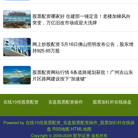
股票配资哪家好 住建部一锤定音！老楼加梯风向
突变，万亿旧改市场或迎大洗牌
网上炒股配资 5月16日佛山照明发布公告，股东增
持925.65万股
股票配资网站行情 6条道路规划获批！广州吉山东
片区路网建设按下“加速键”
在线10倍股票配资
实盘股票配资操作
股票加杠杆在线操盘
在线10倍股票配资_实盘股票配资操作_股票加杠杆在线操
Powered by
盘
RSS地图
HTML地图
联华证券
Copyright
© 2009-2029
版权所有