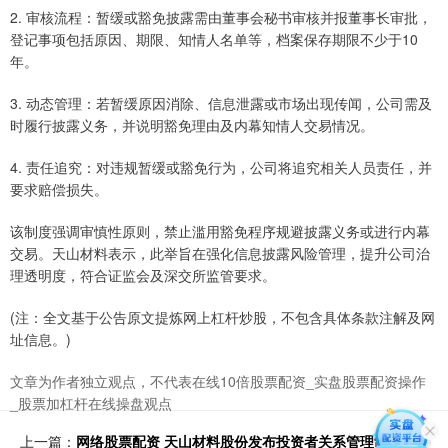
2. 审核流程：暂缓或豁免披露需由董事会秘书审核并报董事长审批，
登记事项包括原因、期限、知情人名单等，档案保存期限不少于10
年。
3. 动态管理：若暂缓原因消除、信息泄露或市场出现传闻，公司需及
时履行披露义务，并说明豁免理由及内幕知情人交易情况。
4. 责任追究：对违规暂缓或豁免行为，公司将追究相关人员责任，并
要求赔偿损失。
该制度强调审慎性原则，禁止滥用豁免程序规避披露义务或进行内幕
交易。天山材料表示，此举旨在强化信息披露风险管理，提升公司治
理透明度，符合证监会及深交所监管要求。
(注：全文基于公告原文提炼网上杠杆炒股，不包含具体条款注解及网
址信息。)
文章为作者独立观点，不代表在线10倍股票配资_实盘股票配资操作
_股票加杠杆在线操盘观点
上一篇：
网络股票配资 天山材料股份发布投资者关系管理制度 强