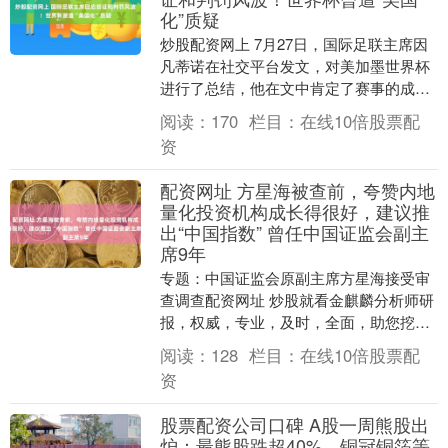
化”质疑
炒股配资网上 7月27日，国际足联主席因
凡蒂诺在社交平台发文，对美加墨世界杯
进行了总结，他在文中肯定了赛事的成
果，并对世界杯期间美伊场内外关系、签
阅读：
170
栏目：
在线10倍股票配
证风波及判罚争....
资
配资网址 方星海被查前，夸赞内地
量化投资机构成长得很好，建议推
出“中国指数” 曾任中国证监会副主
席9年
专题：中国证监会原副主席方星海接受审
查调查配资网址 炒股就看金麒麟分析师研
报，权威，专业，及时，全面，助您挖掘
潜力主题机会！ 来源：大河报 中央纪委国
阅读：
128
栏目：
在线10倍股票配
家监委网站....
资
股票配资公司口碑 A股一周熊股出
炉：最熊股跌超40%，铜冠铜箔等