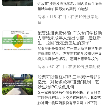
讲故事”接连发布视频称，国内多位生物学
领域学者在国际知名期刊《自然》
（Nature）及其子刊发表的论文涉嫌数据
阅读：
116
栏目：
在线10倍股票配
造假，引发强....
资
配资注册免费体验 广东专门学校助
力罪错未成年人走出阴霾、启航新
生，拉回“走在悬崖边的孩子”
配资注册免费体验 广州市启新学校学生进
行非遗课展示。 东莞市启航学校组织开展
模拟法庭特色课程。 惠州市惠新学校的法
治特色课。 佛山市致新学校师生在上劳动
阅读：
67
栏目：
在线10倍股票配资
特色课。....
股票可以带杠杆吗 三年累计亏超6
亿元、对赌条款存“复活”机制，艺
妙生物IPO成色几何
又一家未盈利药企闯关科创板。近日股票
可以带杠杆吗，上交所官网显示，北京艺
妙神州生物医药股份有限公司（以下简称