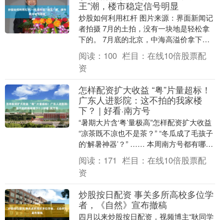
王”潮，楼市稳定信号明显
炒股如何利用杠杆 图片来源：界面新闻记
者拍摄 7月的土拍，没有一块地是轻松拿
下的。 7月底的北京，中海高溢价拿下酒
仙桥地块，两天后，建发、绿城和一家来
阅读：
100
栏目：
在线10倍股票配
自沧州的民....
资
怎样配资扩大收益 “粤”片量超标！
广东人进影院：这不拍的我家楼
下？ | 好看·南方号
“暑期大片含‘粤’量极高”怎样配资扩大收益
“凉茶既不凉也不是茶？” “冬瓜成了毛孩子
的‘解暑神器’？” …… 本周南方号都有哪些
好看的内容？ “南方号一周收藏....
阅读：
171
栏目：
在线10倍股票配
资
炒股按日配资 事关多所高校多位学
者，《自然》宣布撤稿
四月以来炒股按日配资，视频博主“耿同学