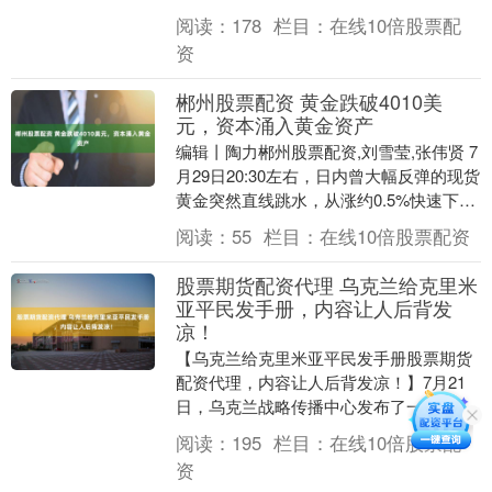
“艺妙生物”）科创板IPO进入问询阶段。
阅读：
178
栏目：
在线10倍股票配
艺妙生物是....
资
郴州股票配资 黄金跌破4010美
元，资本涌入黄金资产
编辑丨陶力郴州股票配资,刘雪莹,张伟贤 7
月29日20:30左右，日内曾大幅反弹的现货
黄金突然直线跳水，从涨约0.5%快速下跌
0.4%，一度跌破4010美元/盎....
阅读：
55
栏目：
在线10倍股票配资
股票期货配资代理 乌克兰给克里米
亚平民发手册，内容让人后背发
凉！
【乌克兰给克里米亚平民发手册股票期货
配资代理，内容让人后背发凉！】7月21
日，乌克兰战略传播中心发布了一份特殊
官方应急指南，对象不是士兵，而是住在
阅读：
195
栏目：
在线10倍股票配
克里米亚的普通....
资