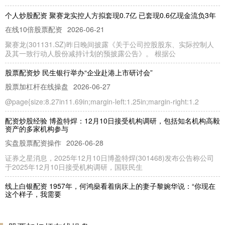
个人炒股配资 聚赛龙实控人方拟套现0.7亿 已套现0.6亿现金流负3年
在线10倍股票配资
2026-06-21
聚赛龙(301131.SZ)昨日晚间披露《关于公司控股股东、实际控制人
及其一致行动人股份减持计划的预披露公告》。 根据公
股票配资炒 民生银行举办“企业赴港上市研讨会”
股票加杠杆在线操盘
2026-06-27
@page{size:8.27in11.69in;margin-left:1.25in;margin-right:1.2
配资炒股经验 博盈特焊：12月10日接受机构调研，包括知名机构高毅
资产的多家机构参与
实盘股票配资操作
2026-06-28
证券之星消息，2025年12月10日博盈特焊(301468)发布公告称公司
于2025年12月10日接受机构调研，国联民生
线上白银配资 1957年，何鸿燊看着病床上的妻子黎婉华说：“你现在
这个样子，我需要
实盘股票配资操作
2026-07-06
1957年，何鸿燊看着病床上的妻子黎婉华说：“你现在这个样子线上