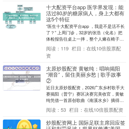
十大配资平台app 医学界发现：能
活过80岁的糖尿病人，身上大都有
这5个特征
“医生十大配资平台app ，我是不是活不长
了？” 上周门诊，32岁的张浩（化名）把
体检报告往桌上一摔，整个人瘫在椅子
上。空腹血糖11.2，糖化血红蛋白9.8%
阅读：
119
栏目：
在线10倍股票配
—....
资
太原炒股配资 黄敏纯：唱响揭阳
“潮音”，留住美丽乡愁 | 歌手故事
②
近日太原炒股配资，2026广东乡村歌手大
赛揭阳（普宁）赛区决赛完美收官，黄敏
纯凭借一首原创歌曲《南溪水乡》摘得亚
军，成功拿到晋级省级半决赛的入场券。
阅读：
53
栏目：
在线10倍股票配资
身为榕城区政....
炒股配资网上 国际足联主席回应签
证和判罚风波！世界杯曾遭“美国