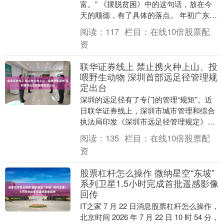
富。” 《摆脱贫困》中的这句话，放在今
天的顺德，有了具体的落点。 年初广东省
高质量发展大会上，佛山市顺德区首次提
阅读：
117
栏目：
在线10倍股票配
出“争当湾区....
资
联华证券线上 禁止携火种上山、投
喂野生动物 深圳首部远足径管理规
定出台
深圳的远足径有了专门的管理“规矩”。近
日联华证券线上，深圳市城市管理和综合
执法局印发《深圳市远足径管理规定》
（深城管规〔2026〕1号，以下简称《规
阅读：
135
栏目：
在线10倍股票配
定》），共二....
资
股票杠杆怎么操作 微纳星空“东坡”
系列卫星1.5小时完成首批遥感影像
回传
IT之家 7 月 22 日消息股票杠杆怎么操作，
北京时间 2026 年 7 月 22 日 10 时 54 分，