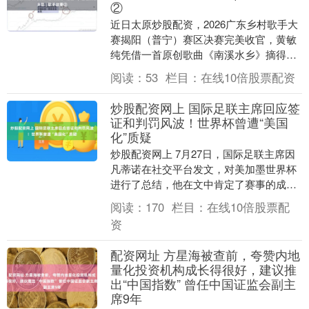
②
近日太原炒股配资，2026广东乡村歌手大
赛揭阳（普宁）赛区决赛完美收官，黄敏
纯凭借一首原创歌曲《南溪水乡》摘得亚
军，成功拿到晋级省级半决赛的入场券。
阅读：
53
栏目：
在线10倍股票配资
身为榕城区政....
炒股配资网上 国际足联主席回应签
证和判罚风波！世界杯曾遭“美国
化”质疑
炒股配资网上 7月27日，国际足联主席因
凡蒂诺在社交平台发文，对美加墨世界杯
进行了总结，他在文中肯定了赛事的成
果，并对世界杯期间美伊场内外关系、签
阅读：
170
栏目：
在线10倍股票配
证风波及判罚争....
资
配资网址 方星海被查前，夸赞内地
量化投资机构成长得很好，建议推
出“中国指数” 曾任中国证监会副主
席9年