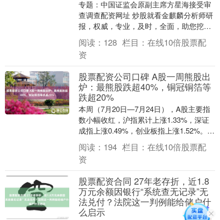
专题：中国证监会原副主席方星海接受审
查调查配资网址 炒股就看金麒麟分析师研
报，权威，专业，及时，全面，助您挖掘
潜力主题机会！ 来源：大河报 中央纪委国
阅读：
128
栏目：
在线10倍股票配
家监委网站....
资
股票配资公司口碑 A股一周熊股出
炉：最熊股跌超40%，铜冠铜箔等
跌超20%
本周（7月20日—7月24日），A股主要指
数小幅收红，沪指累计上涨1.33%，深证
成指上涨0.49%，创业板指上涨1.52%。但
个股分化剧烈，全周上涨个股仅14....
阅读：
194
栏目：
在线10倍股票配
资
股票配资合同 27年老存折，近1.8
万元余额因银行“系统查无记录”无
法兑付？法院这一判例能给储户什
么启示