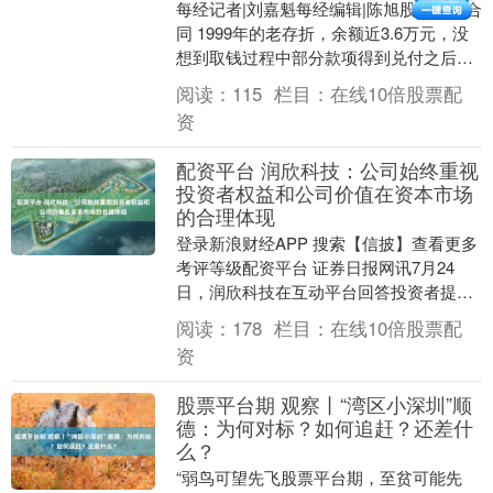
每经记者|刘嘉魁每经编辑|陈旭股票配资合
同 1999年的老存折，余额近3.6万元，没
想到取钱过程中部分款项得到兑付之后，
再后续却被银行告知“查无此账”。 《每
阅读：
115
栏目：
在线10倍股票配
日....
资
配资平台 润欣科技：公司始终重视
投资者权益和公司价值在资本市场
的合理体现
登录新浪财经APP 搜索【信披】查看更多
考评等级配资平台 证券日报网讯7月24
日，润欣科技在互动平台回答投资者提问
时表示，二级市场股价受宏观经济、行业
阅读：
178
栏目：
在线10倍股票配
发展、市场....
资
股票平台期 观察丨“湾区小深圳”顺
德：为何对标？如何追赶？还差什
么？
“弱鸟可望先飞股票平台期，至贫可能先