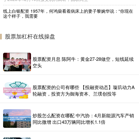
线上白银配资 1957年，何鸿燊看着病床上的妻子黎婉华说：“你现在
这个样子，我需要
实盘股票配资操作
2026-07-06
1957年，何鸿燊看着病床上的妻子黎婉华说：“你现在这个样子线上
股票加杠杆在线操盘
白银配资，我需要再娶一房！”妻子回怼：“你说过只有我一个
股票配资月息 陈阿牛：黄金27-28做空，短线延续
空头
股票配资的公司有哪些 【投融资动态】璇玑动力A
轮融资，投资方为御海资本、兰璞创投等
炒股怎么配资在哪配 中汽协：4月新能源汽车产销
同比微增 出口43万辆同比增长1.1倍