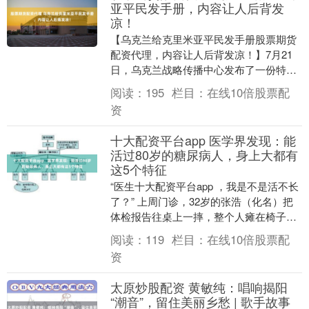
亚平民发手册，内容让人后背发
凉！
【乌克兰给克里米亚平民发手册股票期货
配资代理，内容让人后背发凉！】7月21
日，乌克兰战略传播中心发布了一份特殊
官方应急指南，对象不是士兵，而是住在
阅读：
195
栏目：
在线10倍股票配
克里米亚的普通....
资
十大配资平台app 医学界发现：能
活过80岁的糖尿病人，身上大都有
这5个特征
“医生十大配资平台app ，我是不是活不长
了？” 上周门诊，32岁的张浩（化名）把
体检报告往桌上一摔，整个人瘫在椅子
上。空腹血糖11.2，糖化血红蛋白9.8%
阅读：
119
栏目：
在线10倍股票配
—....
资
太原炒股配资 黄敏纯：唱响揭阳
“潮音”，留住美丽乡愁 | 歌手故事