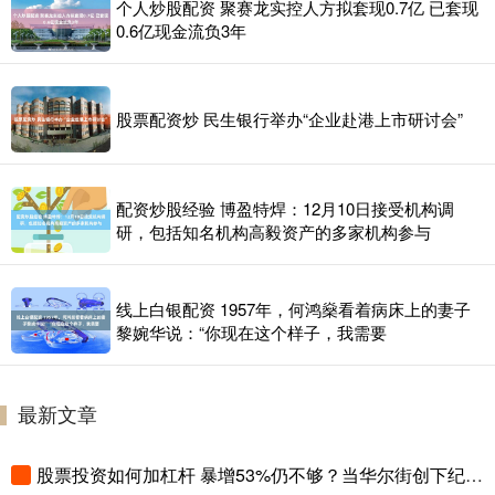
个人炒股配资 聚赛龙实控人方拟套现0.7亿 已套现
0.6亿现金流负3年
股票配资炒 民生银行举办“企业赴港上市研讨会”
配资炒股经验 博盈特焊：12月10日接受机构调
研，包括知名机构高毅资产的多家机构参与
线上白银配资 1957年，何鸿燊看着病床上的妻子
黎婉华说：“你现在这个样子，我需要
最新文章
股票投资如何加杠杆 暴增53%仍不够？当华尔街创下纪录，欧洲大行的好业绩反而成了“不及格”